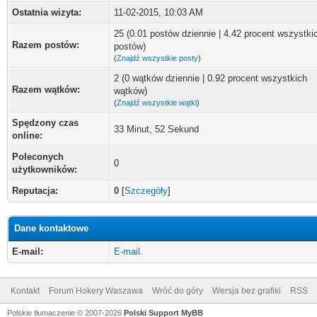
Ostatnia wizyta:
11-02-2015, 10:03 AM
25 (0.01 postów dziennie | 4.42 procent wszystki
Razem postów:
postów)
(
Znajdź wszystkie posty
)
2 (0 wątków dziennie | 0.92 procent wszystkich
Razem wątków:
wątków)
(
Znajdź wszystkie wątki
)
Spędzony czas
33 Minut, 52 Sekund
online:
Poleconych
0
użytkowników:
Reputacja:
0
[
Szczegóły
]
Dane kontaktowe
E-mail:
E-mail.
Kontakt
Forum Hokery Waszawa
Wróć do góry
Wersja bez grafiki
RSS
Polskie tłumaczenie © 2007-2026
Polski Support MyBB